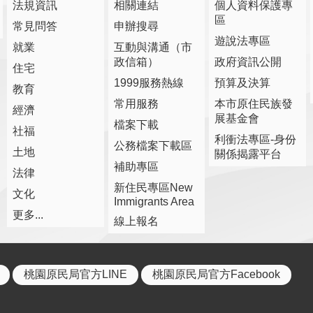
法規資訊
相關連結
個人資料保護專
區
常見問答
申辦搜尋
遊說法專區
就業
互動與溝通（市
政信箱）
政府資訊公開
住宅
1999服務熱線
預算及決算
教育
常用服務
本市原住民族發
經濟
展基金會
檔案下載
社福
利衝法專區-身份
公務檔案下載區
土地
關係揭露平台
補助專區
法律
新住民專區New
文化
Immigrants Area
更多...
線上報名
桃園原民局官方LINE
桃園原民局官方Facebook