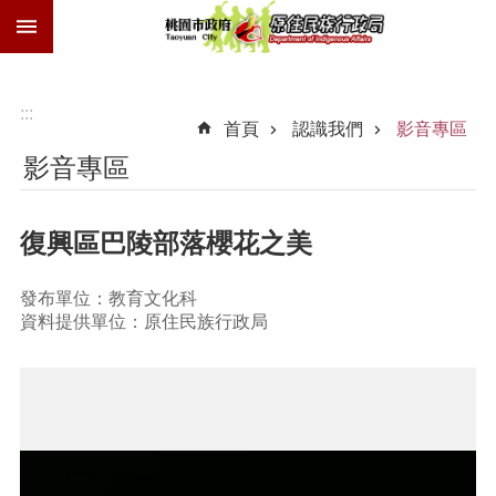
:::
跳到主要內容區塊
族
語
獎
:::
首頁
認識我們
影音專區
勵
金
影音專區
技
士
復興區巴陵部落櫻花之美
證
歲
發布單位：教育文化科
時
資料提供單位：原住民族行政局
祭
儀
交
通
費
進
階