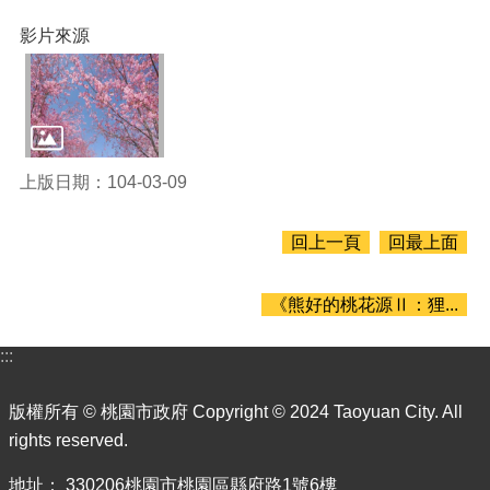
業
務
影片來源
資
訊
便
民
服
上版日期：104-03-09
務
政
回上一頁
回最上面
府
資
訊
《熊好的桃花源Ⅱ：狸...
公
開
:::
成
果
版權所有 © 桃園市政府 Copyright © 2024 Taoyuan City. All
報
rights reserved.
告
地址： 330206桃園市桃園區縣府路1號6樓