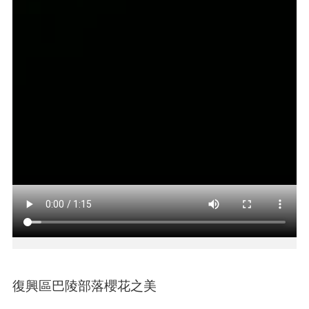
搜
尋
訊
息
公
告
認
識
我
們
機
關
通
訊
復興區巴陵部落櫻花之美
錄