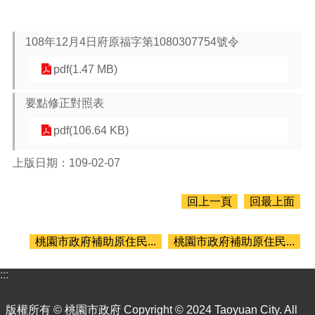
搜
尋
108年12月4日府原福字第1080307754號令
pdf(1.47 MB)
訊
要點修正對照表
息
公
pdf(106.64 KB)
告
認
上版日期：109-02-07
識
我
回上一頁
回最上面
們
機
桃園市政府補助原住民...
桃園市政府補助原住民...
關
通
:::
訊
錄
版權所有 © 桃園市政府 Copyright © 2024 Taoyuan City. All