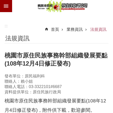
:::
跳到主要內容區塊
族
語
獎
:::
首頁
業務資訊
法規資訊
勵
金
法規資訊
技
士
桃園市原住民族事務幹部組織發展要點
證
(108年12月4日修正發布)
歲
時
祭
發布單位：原民福利科
儀
聯絡人：賴小姐
交
聯絡人電話：03-3322101#6687
通
資料提供單位：原住民族行政局
費
桃園市原住民族事務幹部組織發展要點(108年12
進
月4日修正發布)，附件供下載，歡迎參閱。
階