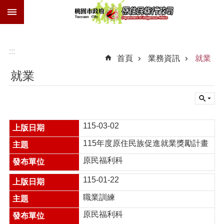
:::
跳到主要內容區塊
族
語
獎
:::
首頁
業務資訊
就業
勵
金
就業
技
士
證
115-03-02
歲
時
115年度原住民族促進就業獎勵計畫
祭
儀
原民福利科
交
115-01-22
通
費
職業訓練
進
原民福利科
階