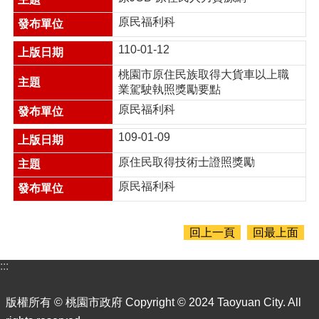
業
務
原民福利科
資
訊
110-01-12
便
桃園市原住民族取得大貨車以上職
民
業駕駛執照獎勵要點
服
原民福利科
務
109-01-09
政
府
原住民取得技術士證照獎勵
資
原民福利科
訊
公
開
回上一頁
回最上面
成
果
:::
報
告
版權所有 © 桃園市政府 Copyright © 2024 Taoyuan City. All