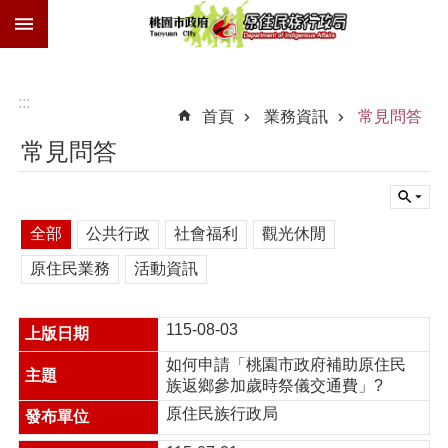
:::
跳到主要內容區塊
族
語
獎
:::
首頁
業務資訊
常見問答
勵
金
常見問答
技
士
證
全部
公共行政
社會福利
觀光休閒
歲
原住民業務
活動資訊
時
祭
儀
115-08-03
交
通
如何申請「桃園市政府補助原住民
費
族返鄉參加歲時祭儀交通費」?
原住民族行政局
進
階