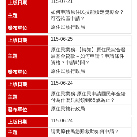
115-07-21
搜
尋
如何申請原住民技能檢定獎勵金？
可否跨區申請？
原住民族行政局
訊
115-06-25
息
原住民業務-【轉知】原住民綜合發
公
展基金貸款－如何申請？申請條件
告
資格？申請時間？
認
原住民族行政局
識
我
115-06-24
們
原住民業務-原住民申請國民年金給
付為什麼只能領到65歲為止？
機
關
原住民族行政局
通
訊
115-06-24
錄
請問原住民急難救助如何申請？