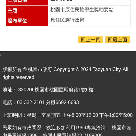
檔
案
桃園市原住民族學生獎助要點
應
用
原住民族行政局
原
住
回上一頁
回最上面
民
族
:::
部
落
大
版權所有 © 桃園市政府 Copyright © 2024 Taoyuan City. All
學
rights reserved.
回
地址： 330206桃園市桃園區縣府路1號6樓
首
頁
電話：03-332-2101 分機6692-6693
網
上班時間：星期一至星期五 上午8:00至12:00 下午1:00至5:00
站
導
民眾如有市政問題，歡迎多加利用1999專線洽詢； 桃園市境
覽
內民眾請撥1999，外縣市民眾請撥03-2189000