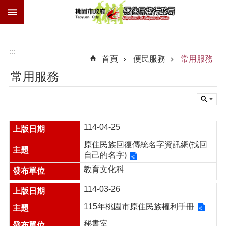
:::
跳到主要內容區塊
族
語
獎
:::
首頁
便民服務
常用服務
勵
金
常用服務
技
士
證
114-04-25
歲
時
原住民族回復傳統名字資訊網(找回
祭
自己的名字)
儀
教育文化科
交
通
114-03-26
費
115年桃園市原住民族權利手冊
進
秘書室
階