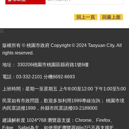
業
務
資
回上一頁
回最上面
訊
便
:::
民
服
版權所有 © 桃園市政府 Copyright © 2024 Taoyuan City. All
務
rights reserved.
政
地址： 330206桃園市桃園區縣府路1號6樓
府
資
電話：03-332-2101 分機6692-6693
訊
公
上班時間：星期一至星期五 上午8:00至12:00 下午1:00至5:00
開
成
民眾如有市政問題，歡迎多加利用1999專線洽詢； 桃園市境
果
內民眾請撥1999，外縣市民眾請撥03-2189000
報
告
建議解析度 1024*768 瀏覽器支援：Chrome、Firefox、
Edge、Safari為主，如使用IE瀏覽器Win7已不再支援IE，