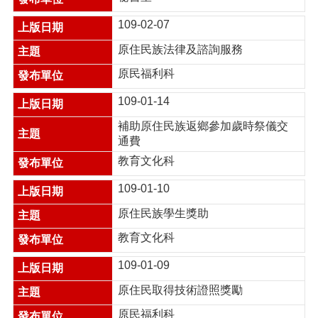
搜
109-02-07
尋
原住民族法律及諮詢服務
原民福利科
訊
109-01-14
息
公
補助原住民族返鄉參加歲時祭儀交
告
通費
教育文化科
認
識
109-01-10
我
們
原住民族學生獎助
機
教育文化科
關
通
109-01-09
訊
原住民取得技術證照獎勵
錄
原民福利科