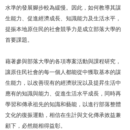
業
務
水準的發展腳步較為緩慢。因此，如何教導其謀
資
生能力、促進經濟成長、知識能力及生活水平，
訊
提振本地原住民的社會競爭力是成立部落大學的
便
民
首要課題。
服
務
政
藉著參與部落大學的各項專案活動與課程研究，
府
讓原住民社會的每一個人都能從中獲取基本的謀
資
訊
生能力，以改善現有的經濟狀況以及提昇生活中
公
開
應有的知識與能力、促進生活水平成長，同時再
成
學習和傳承祖先的知識和藝能，以進行部落整體
果
報
文化的復振運動，相信在生計與文化傳承效益兼
告
顧下，必然能相得益彰。