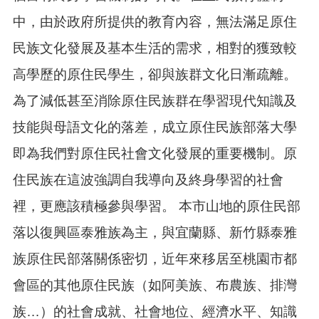
搜
中，由於政府所提供的教育內容，無法滿足原住
尋
民族文化發展及基本生活的需求，相對的獲致較
高學歷的原住民學生，卻與族群文化日漸疏離。
訊
為了減低甚至消除原住民族群在學習現代知識及
息
公
技能與母語文化的落差，成立原住民族部落大學
告
即為我們對原住民社會文化發展的重要機制。原
認
識
住民族在這波強調自我導向及終身學習的社會
我
裡，更應該積極參與學習。 本市山地的原住民部
們
落以復興區泰雅族為主，與宜蘭縣、新竹縣泰雅
機
關
族原住民部落關係密切，近年來移居至桃園市都
通
訊
會區的其他原住民族（如阿美族、布農族、排灣
錄
族…）的社會成就、社會地位、經濟水平、知識