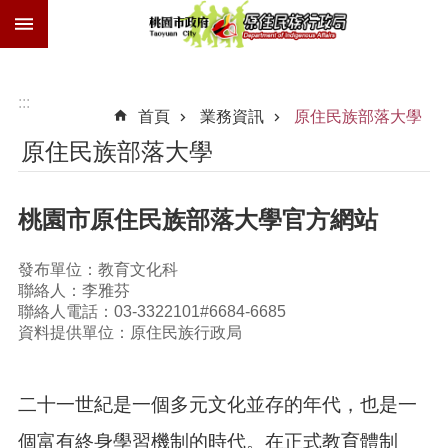
:::
跳到主要內容區塊
族
語
獎
:::
首頁
業務資訊
原住民族部落大學
勵
金
原住民族部落大學
技
士
桃園市原住民族部落大學官方網站
證
歲
發布單位：教育文化科
時
聯絡人：李雅芬
祭
聯絡人電話：03-3322101#6684-6685
儀
資料提供單位：原住民族行政局
交
通
費
二十一世紀是一個多元文化並存的年代，也是一
進
個富有終身學習機制的時代。在正式教育體制
階