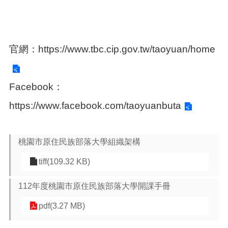
檔
案
應
用
官網：
https://www.tbc.cip.gov.tw/taoyuan/home
原
住
民
族
Facebook：
部
https://www.facebook.com/taoyuanbuta
落
大
學
桃園市原住民族部落大學組織架構
回
首
tiff(109.32 KB)
頁
112年度桃園市原住民族部落大學開課手冊
網
站
pdf(3.27 MB)
導
覽