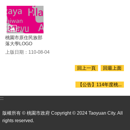
常
見
問
答
E
桃園市原住民族部
n
落大學LOGO
g
上版日期：110-08-04
l
i
s
回上一頁
回最上面
h
市
【公告】114年度桃...
政
信
箱
:::
桃
版權所有 © 桃園市政府 Copyright © 2024 Taoyuan City. All
園
市
rights reserved.
政